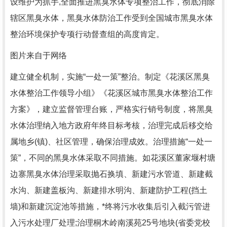
设维护为抓手,全面推进黑臭水体专项整治工作，彻底消除
辖区黑臭水体，黑臭水体防治工作受到全国城市黑臭水体
整治环境保护专项行动督查组的高度肯定。
图片来自于网络
建立健全机制，实施“一处一策”整治。制定《花溪区黑臭
水体整治工作领导小组》《花溪区城市黑臭水体整治工作
方案》，建立监督管理台账，严格实行销号制度，将黑臭
水体治理纳入地方政府年终目标考核，治理完成后移交给
属地乡(镇)、社区管理，确保治理成效。治理措施“一处一
策”，不同的黑臭水体采取不同措施。如花溪区董家堰村塘
边寨黑臭水体治理采取抛石换填、新建污水管道、新建截
水沟、新建盖板沟、新建排水明沟、新建防护工程(挡土
墙)和新建沉淀池等措施，*终将污水收集后引入截污管进
入污水处理厂处理;治理桐木岭南溪苑25号地块(省委党校